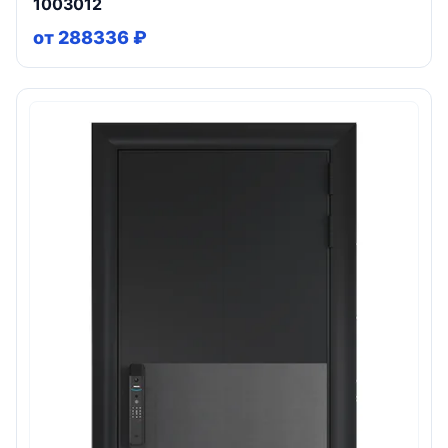
1003012
от 288336 ₽