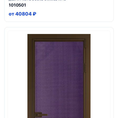
1010501
от 40804 ₽