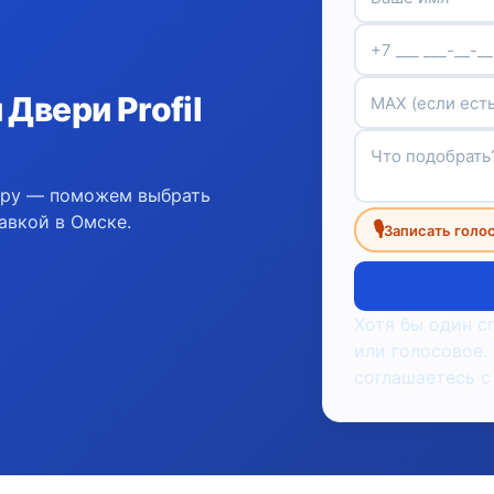
Двери Profil
ору — поможем выбрать
авкой в Омске.
🎙
Записать голо
Хотя бы один с
или голосовое.
соглашаетесь с