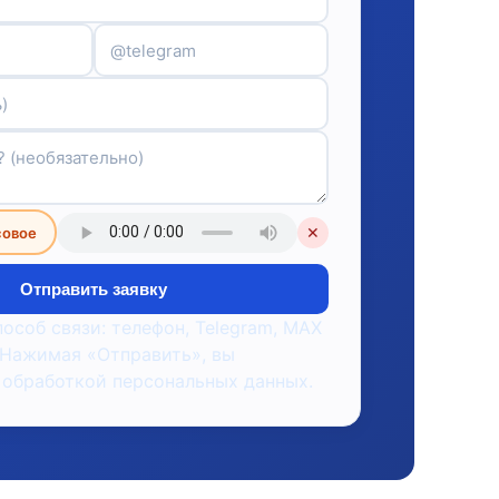
совое
✕
Отправить заявку
пособ связи: телефон, Telegram, MAX
 Нажимая «Отправить», вы
 обработкой персональных данных.