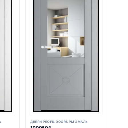
Ь
ДВЕРИ PROFIL DOORS PM ЭМАЛЬ
1000604