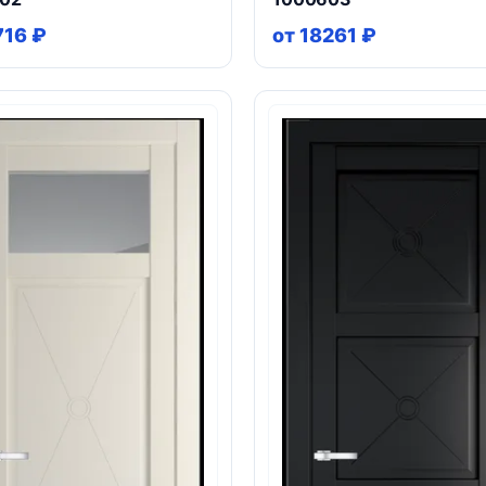
716 ₽
от 18261 ₽