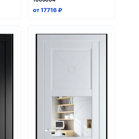
от 17716 ₽