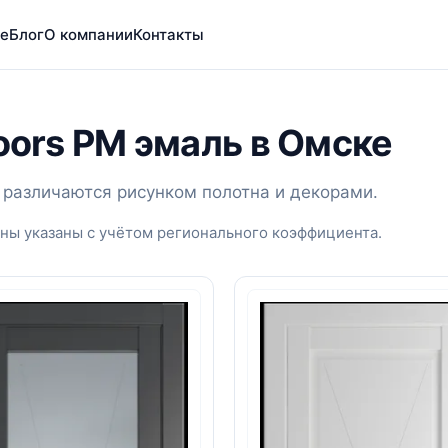
е
Блог
О компании
Контакты
Doors PM эмаль в Омске
; различаются рисунком полотна и декорами.
ены указаны с учётом регионального коэффициента.