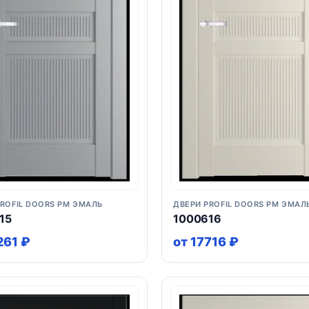
PROFIL DOORS PM ЭМАЛЬ
ДВЕРИ PROFIL DOORS PM ЭМАЛ
15
1000616
261 ₽
от 17716 ₽