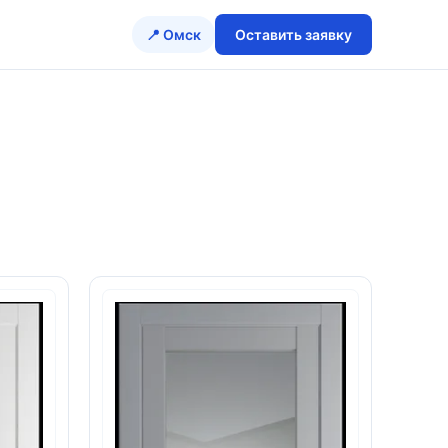
📍 Омск
Оставить заявку