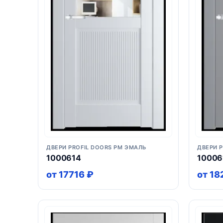
ДВЕРИ PROFIL DOORS PM ЭМАЛЬ
ДВЕРИ 
1000614
10006
от 17716 ₽
от 18