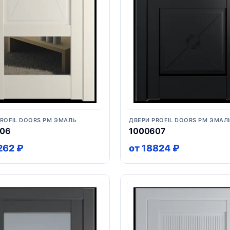
PROFIL DOORS PM ЭМАЛЬ
ДВЕРИ PROFIL DOORS PM ЭМАЛ
606
1000607
262 ₽
от 18824 ₽