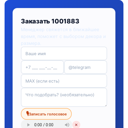
Заказать 1001883
Менеджер свяжется в ближайшее
время, поможет с выбором декора и
размера.
🎙
Записать голосовое
✕