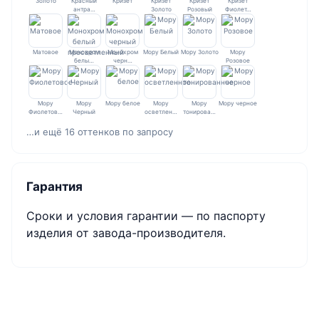
Золото
Красный
Кризет
Кризет
Кризет
Кризет
антра…
Золото
Розовый
Фиолет…
Матовое
Монохром
Монохром
Мору Белый
Мору Золото
Мору
белы…
черн…
Розовое
Мору
Мору
Мору белое
Мору
Мору
Мору черное
Фиолетов…
Черный
осветлен…
тонирова…
…и ещё 16 оттенков по запросу
Гарантия
Сроки и условия гарантии — по паспорту
изделия от завода-производителя.