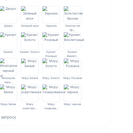
Деорэ
Зеленый воск
Зеркало
Золотистая
бр…
Кризет
Кризет Золото
Кризет
Кризет
Розовый
Фиолет…
Монохром
Мору Белый
Мору Золото
Мору Розовое
черн…
Мору белое
Мору
Мору
Мору черное
осветлен…
тонирова…
 запросу