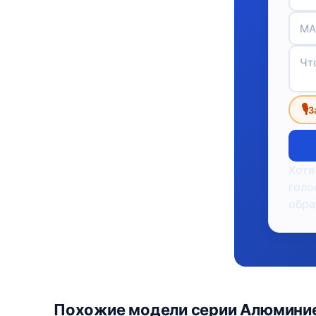
🎙
З
Хотя
голо
обра
Похожие модели серии Алюминиев