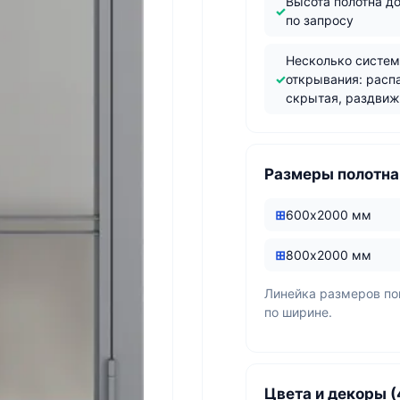
Высота полотна д
по запросу
Несколько систе
открывания: расп
скрытая, раздви
Размеры полотна
600х2000 мм
800х2000 мм
Линейка размеров п
по ширине.
Цвета и декоры (