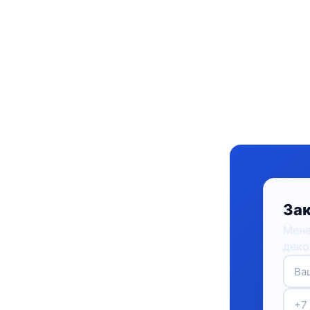
Зак
Мене
деко