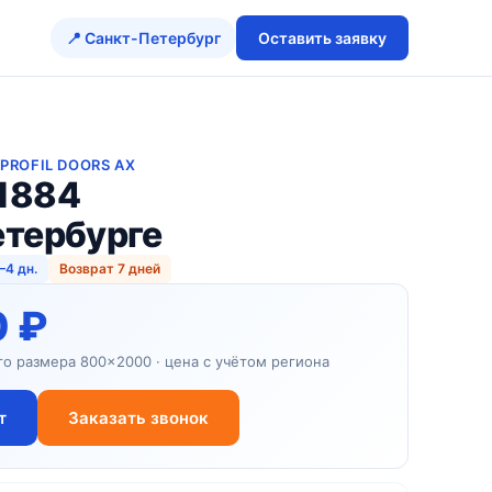
📍 Санкт-Петербург
Оставить заявку
ROFIL DOORS AX
1884
етербурге
–4 дн.
Возврат 7 дней
0 ₽
го размера 800×2000 · цена с учётом региона
т
Заказать звонок