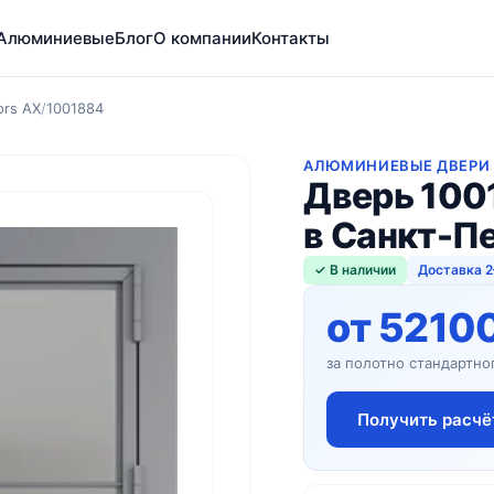
Алюминиевые
Блог
О компании
Контакты
ors AX
/
1001884
АЛЮМИНИЕВЫЕ ДВЕРИ P
Дверь 100
в Санкт-П
✓ В наличии
Доставка 2
от 5210
за полотно стандартно
Получить расчё