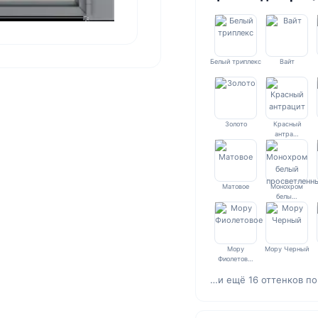
Белый триплекс
Вайт
Золото
Красный
антра…
Матовое
Монохром
белы…
Мору
Мору Черный
Фиолетов…
…и ещё 16 оттенков по