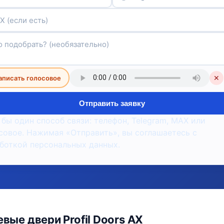
аписать голосовое
✕
Отправить заявку
 бы один способ связи: телефон, Telegram, MAX или
совое. Нажимая «Отправить», вы соглашаетесь с
боткой персональных данных.
ые двери Profil Doors AX