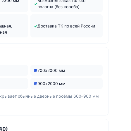
о 2300 мм
Возможен заказ только
полотна (без короба)
м
ашная,
Доставка ТК по всей России
жная
700х2000 мм
900х2000 мм
окрывает обычные дверные проёмы 600–900 мм
40)