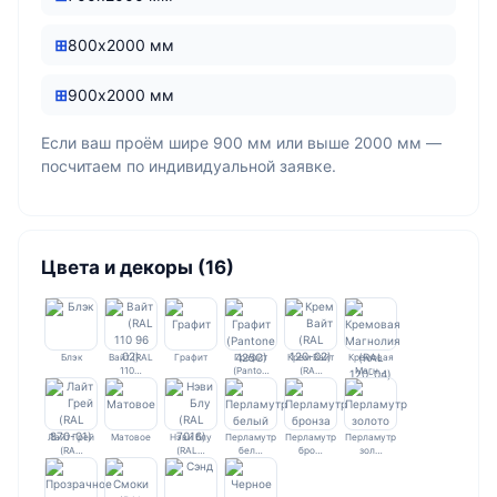
800х2000 мм
900х2000 мм
Если ваш проём шире 900 мм или выше 2000 мм —
посчитаем по индивидуальной заявке.
Цвета и декоры (16)
Блэк
Вайт (RAL
Графит
Графит
Крем Вайт
Кремовая
110…
(Panto…
(RA…
Магн…
Лайт Грей
Матовое
Нэви Блу
Перламутр
Перламутр
Перламутр
(RA…
(RAL…
бел…
бро…
зол…