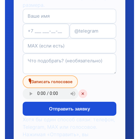
размера.
🎙
Записать голосовое
✕
Отправить заявку
Хотя бы один способ связи: телефон,
Telegram, MAX или голосовое.
Нажимая «Отправить», вы