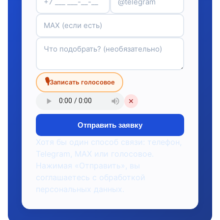
🎙
Записать голосовое
✕
Отправить заявку
Хотя бы один способ связи: телефон,
Telegram, MAX или голосовое.
Нажимая «Отправить», вы
соглашаетесь с обработкой
персональных данных.