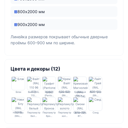
800х2000 мм
900х2000 мм
Линейка размеров покрывает обычные дверные
проёмы 600–900 мм по ширине.
Цвета и декоры (12)
Блэк
Вайт (RAL
Графит
Крем Вайт
Кремовая
Лайт Грей
110…
(Panto…
(RA…
Магн…
(RA…
Нэви Блу
Перламутр
Перламутр
Перламутр
Смоки (RAL
Сэнд
(RAL…
бел…
бро…
зол…
87…