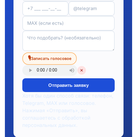
🎙
Записать голосовое
✕
Отправить заявку
Хотя бы один способ связи: телефон,
Telegram, MAX или голосовое.
Нажимая «Отправить», вы
соглашаетесь с обработкой
персональных данных.