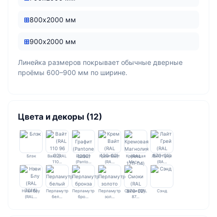
800х2000 мм
900х2000 мм
Линейка размеров покрывает обычные дверные
проёмы 600–900 мм по ширине.
Цвета и декоры (12)
Блэк
Вайт (RAL
Графит
Крем Вайт
Кремовая
Лайт Грей
110…
(Panto…
(RA…
Магн…
(RA…
Нэви Блу
Перламутр
Перламутр
Перламутр
Смоки (RAL
Сэнд
(RAL…
бел…
бро…
зол…
87…