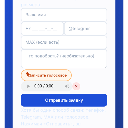
размера.
🎙
Записать голосовое
✕
Отправить заявку
Хотя бы один способ связи: телефон,
Telegram, MAX или голосовое.
Нажимая «Отправить», вы