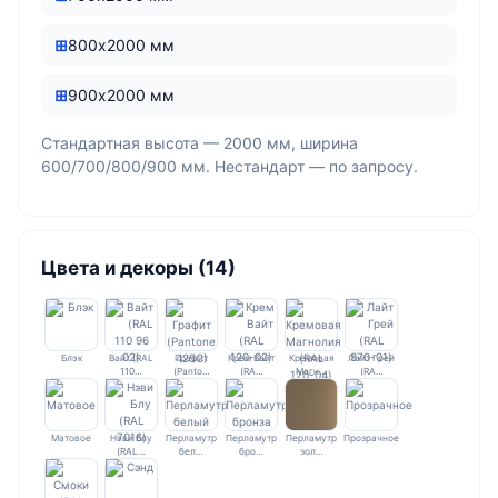
800х2000 мм
900х2000 мм
Стандартная высота — 2000 мм, ширина
600/700/800/900 мм. Нестандарт — по запросу.
Цвета и декоры (14)
Блэк
Вайт (RAL
Графит
Крем Вайт
Кремовая
Лайт Грей
110…
(Panto…
(RA…
Магн…
(RA…
Матовое
Нэви Блу
Перламутр
Перламутр
Перламутр
Прозрачное
(RAL…
бел…
бро…
зол…