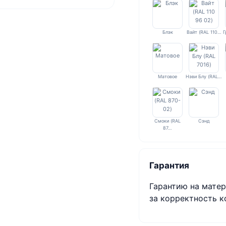
Блэк
Вайт (RAL 110…
Г
Матовое
Нэви Блу (RAL…
Смоки (RAL
Сэнд
87…
Гарантия
Гарантию на матер
за корректность к