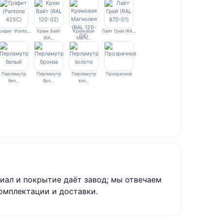
рафит (Panto…
Крем Вайт
Кремовая
Лайт Грей (RA…
(RA…
Магн…
Перламутр
Перламутр
Перламутр
Прозрачное
бел…
бро…
зол…
иал и покрытие даёт завод; мы отвечаем
омплектации и доставки.