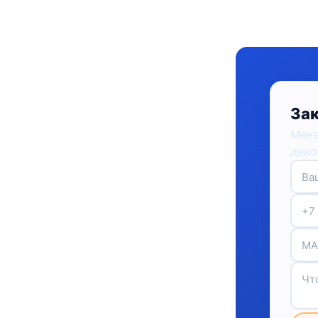
Зак
Мене
деко