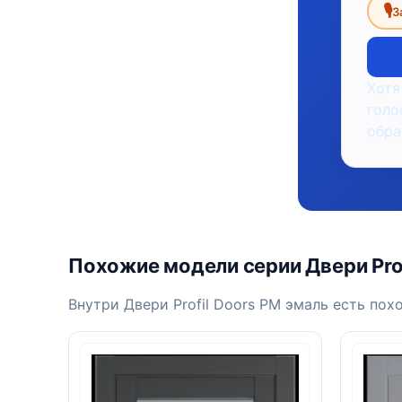
🎙
З
Хотя
голо
обра
Похожие модели серии Двери Prof
Внутри Двери Profil Doors PM эмаль есть пох