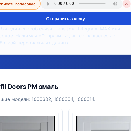
аписать голосовое
✕
Отправить заявку
 бы один способ связи: телефон, Telegram, MAX или
совое. Нажимая «Отправить», вы соглашаетесь с
боткой персональных данных.
il Doors PM эмаль
ожие модели: 1000602, 1000604, 1000614.