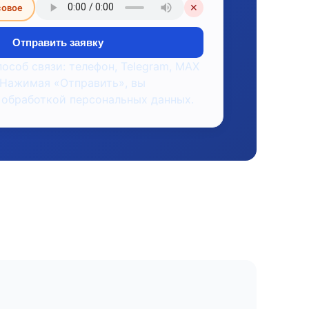
совое
✕
Отправить заявку
пособ связи: телефон, Telegram, MAX
 Нажимая «Отправить», вы
 обработкой персональных данных.