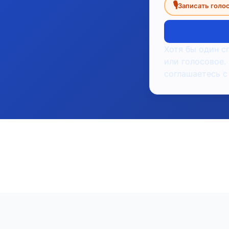
🎙
Записать голо
Хотя бы один с
или голосовое.
соглашаетесь с