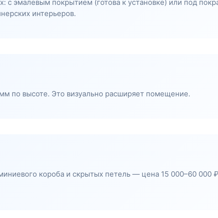
: с эмалевым покрытием (готова к установке) или под покра
йнерских интерьеров.
0 мм по высоте. Это визуально расширяет помещение.
ниевого короба и скрытых петель — цена 15 000–60 000 ₽ 