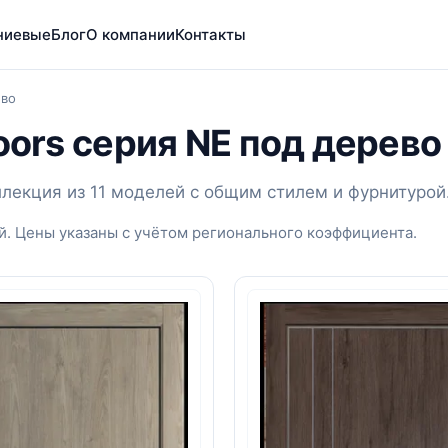
ниевые
Блог
О компании
Контакты
ево
oors серия NE под дерево
оллекция из 11 моделей с общим стилем и фурнитурой
й. Цены указаны с учётом регионального коэффициента.