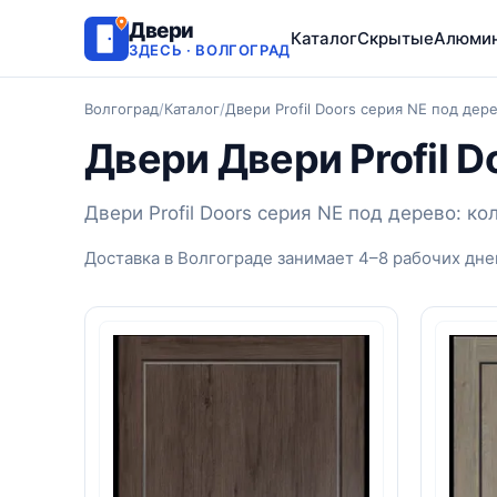
Двери
Каталог
Скрытые
Алюми
ЗДЕСЬ · ВОЛГОГРАД
Волгоград
/
Каталог
/
Двери Profil Doors серия NE под дер
Двери Двери Profil D
Двери Profil Doors серия NE под дерево: к
Доставка в Волгограде занимает 4–8 рабочих дне