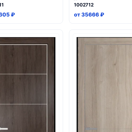
11
1002712
605 ₽
от 35666 ₽