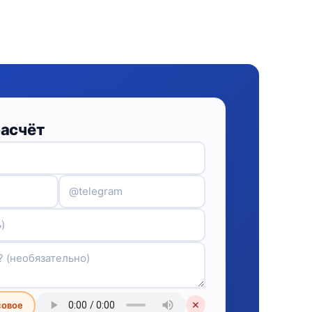
расчёт
совое
✕