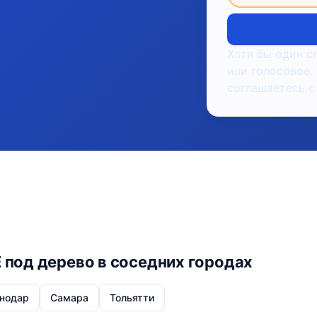
Хотя бы один с
или голосовое.
соглашаетесь с
E под дерево в соседних городах
нодар
Самара
Тольятти