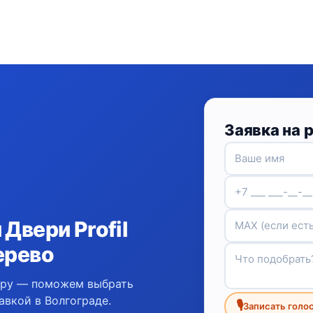
Заявка на 
Двери Profil
ерево
ору — поможем выбрать
авкой в Волгограде.
🎙
Записать голо