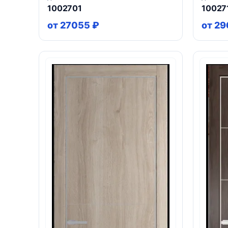
1002701
10027
от 27055 ₽
от 29